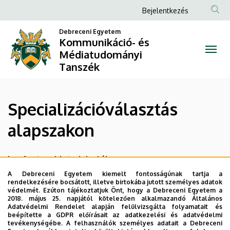
Specializációválasztás
Ugrás
Anonim
Bejelentkezés
a
Felhasználói
alapszakon
tartalomra
Debreceni Egyetem
fiók
Kommunikáció- és
|
Médiatudományi
menüje
Tanszék
Kommunikáció-
és
Specializációválasztás
Médiatudományi
alapszakon
Tanszék
Legfontosabb tudnivalók
A specializációválasztás időszaka: 3. félévben.
A Debreceni Egyetem kiemelt fontosságúnak tartja a
rendelkezésére bocsátott, illetve birtokába jutott személyes adatok
Jelentkezési határidő: minden ősszel november 15.
védelmét. Ezúton tájékoztatjuk Önt, hogy a Debreceni Egyetem a
A specializációválasztás módja: szakon belül (tehát nem a
2018. május 25. napjától kötelezően alkalmazandó Általános
Adatvédelmi Rendelet alapján felülvizsgálta folyamatait és
Tanulmányi Osztályon keresztül!), a
jelentkezési lap
beépítette a GDPR előírásait az adatkezelési és adatvédelmi
leadása a tanszéki ügyintézőnek.
tevékenységébe. A felhasználók személyes adatait a Debreceni