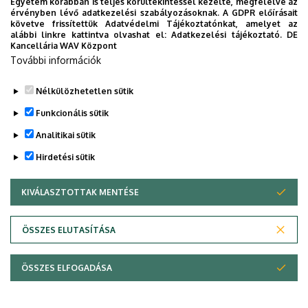
Egyetem korábban is teljes körültekintéssel kezelte, megfelelve az
További részletek:
tájékoztató a specializációválasztásról
érvényben lévő adatkezelési szabályozásoknak. A GDPR előírásait
követve frissítettük Adatvédelmi Tájékoztatónkat, amelyet az
Legutóbbi frissítés:
2023. 09. 05. 14:41
alábbi linkre kattintva olvashat el:
Adatkezelési tájékoztató.
DE
Kancellária WAV Központ
További információk
Nélkülözhetetlen sütik
Funkcionális sütik
Analitikai sütik
Hirdetési sütik
KIVÁLASZTOTTAK MENTÉSE
WITHDRAW CONSENT
Adatvédelem
Adatvédelem
ÖSSZES ELUTASÍTÁSA
Technikai információk
ÖSSZES ELFOGADÁSA
Szerzői jog © 2026 Unideb