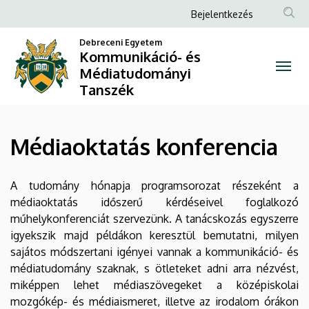
Médiaoktatás
Ugrás
Anonim
Bejelentkezés
a
Felhasználói
konferencia
tartalomra
Debreceni Egyetem
fiók
Kommunikáció- és
|
Médiatudományi
menüje
Tanszék
Kommunikáció-
és
Médiaoktatás konferencia
Médiatudományi
Tanszék
A tudomány hónapja programsorozat részeként a
médiaoktatás időszerű kérdéseivel foglalkozó
műhelykonferenciát szervezünk. A tanácskozás egyszerre
igyekszik majd példákon keresztül bemutatni, milyen
sajátos módszertani igényei vannak a kommunikáció- és
médiatudomány szaknak, s ötleteket adni arra nézvést,
miképpen lehet médiaszövegeket a középiskolai
mozgókép- és médiaismeret, illetve az irodalom órákon