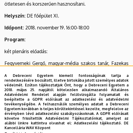
ötletesen és korszerűen hasznosítani.
Helyszín:
DE főépület XI.
Időpont:
2018. november 19. 16:00-18:00
Program:
két plenáris előadás:
Fegyverneki Gergő, magyar-média szakos tanár, Fazekas
Mihály Gimnázium
A Debreceni Egyetem kiemelt fontosságúnak tartja a
Oláh Szabolcs, tanszékvezető egyetemi docens, DE
rendelkezésére bocsátott, illetve birtokába jutott személyes adatok
Kommunikáció- és Médiatudományi Tanszék
védelmét. Ezúton tájékoztatjuk Önt, hogy a Debreceni Egyetem a
2018. május 25. napjától kötelezően alkalmazandó Általános
Adatvédelmi Rendelet alapján felülvizsgálta folyamatait és
beépítette a GDPR előírásait az adatkezelési és adatvédelmi
Panelbeszélgetés:
tevékenységébe. A felhasználók személyes adatait a Debreceni
Egyetem korábban is teljes körültekintéssel kezelte, megfelelve az
érvényben lévő adatkezelési szabályozásoknak. A GDPR előírásait
Fegyverneki Gergő,
követve frissítettük Adatvédelmi Tájékoztatónkat, amelyet az
Dr. Fodor Péter (egyetemi adjunktus, DE),
alábbi linkre kattintva olvashat el:
Adatkezelési tájékoztató.
DE
Kancellária WAV Központ
Dr. Molnár Gábor Tamás (egyetemi adjunktus, ELTE),