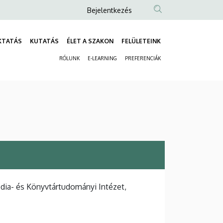
Anonim
Bejelentkezés
Felhasználói
fiók
KTATÁS
KUTATÁS
ÉLET A SZAKON
FELÜLETEINK
Fő
menüje
RÓLUNK
E-LEARNING
PREFERENCIÁK
navigáció
Másodlagos
navigáció
ia- és Könyvtártudományi Intézet,