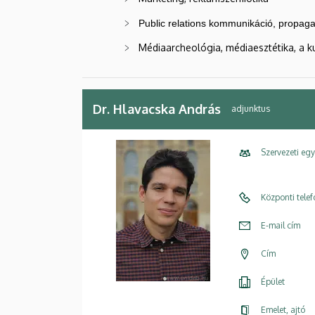
Public relations kommunikáció, propag
Médiaarcheológia, médiaesztétika, a ku
Dr. Hlavacska András
adjunktus
Szervezeti eg
Központi tele
E-mail cím
Cím
Épület
Emelet, ajtó