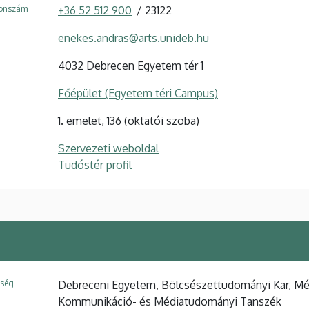
fonszám
+36 52 512 900
23122
enekes.andras@arts.unideb.hu
4032 Debrecen Egyetem tér 1
Főépület (Egyetem téri Campus)
1. emelet, 136 (oktatói szoba)
Szervezeti weboldal
Tudóstér profil
ység
Debreceni Egyetem, Bölcsészettudományi Kar, Méd
Kommunikáció- és Médiatudományi Tanszék