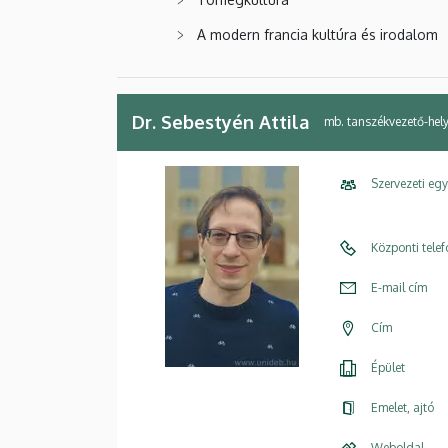
A modern francia kultúra és irodalom
Dr. Sebestyén Attila
mb. tanszékvezető-hely
Szervezeti eg
Központi tele
E-mail cím
Cím
Épület
Emelet, ajtó
Weboldal