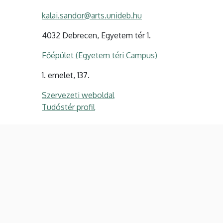
kalai.sandor@arts.unideb.hu
4032 Debrecen, Egyetem tér 1.
Főépület (Egyetem téri Campus)
1. emelet, 137.
Szervezeti weboldal
Tudóstér profil