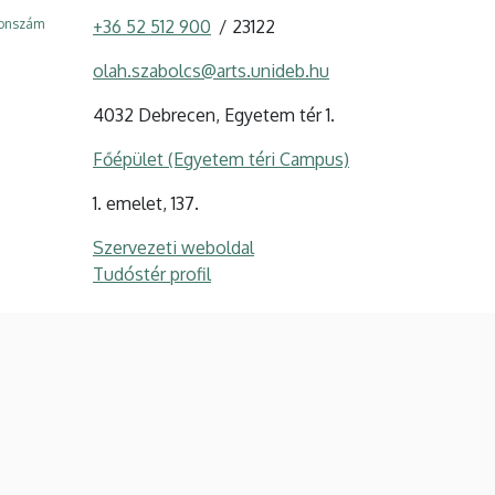
fonszám
+36 52 512 900
23122
olah.szabolcs@arts.unideb.hu
4032 Debrecen, Egyetem tér 1.
Főépület (Egyetem téri Campus)
1. emelet, 137.
Szervezeti weboldal
Tudóstér profil