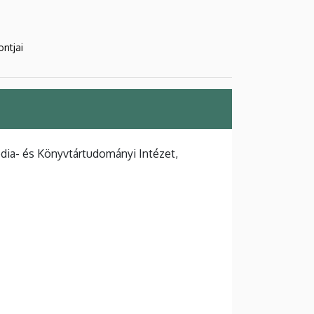
ontjai
ia- és Könyvtártudományi Intézet,