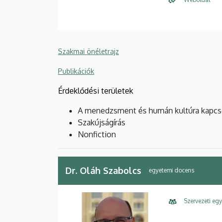
Szakmai önéletrajz
Publikációk
Érdeklődési területek
A menedzsment és humán kultúra kapcs
Szakújságírás
Nonfiction
Dr. Oláh Szabolcs
egyetemi docens
Szervezeti eg