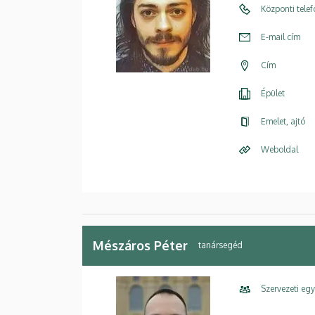
Központi tele
E-mail cím
Cím
Épület
Emelet, ajtó
Weboldal
Mészáros Péter
tanársegéd
Szervezeti eg