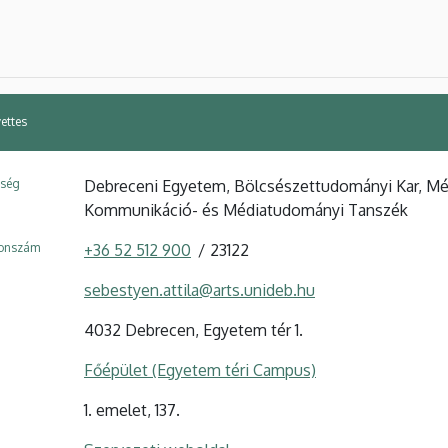
ettes
ység
Debreceni Egyetem, Bölcsészettudományi Kar, Méd
Kommunikáció- és Médiatudományi Tanszék
fonszám
+36 52 512 900
23122
sebestyen.attila@arts.unideb.hu
4032 Debrecen, Egyetem tér 1.
Főépület (Egyetem téri Campus)
1. emelet, 137.