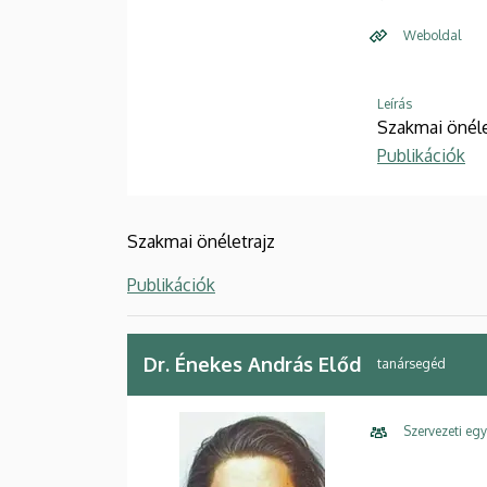
Weboldal
Leírás
Szakmai önéle
Publikációk
Szakmai önéletrajz
Publikációk
Dr. Énekes András Előd
tanársegéd
Szervezeti eg