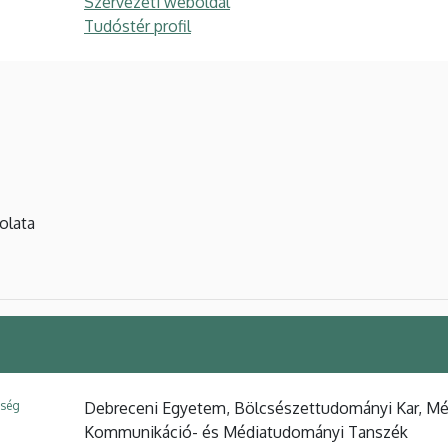
Szervezeti weboldal
Tudóstér profil
olata
ység
Debreceni Egyetem, Bölcsészettudományi Kar, Méd
Kommunikáció- és Médiatudományi Tanszék