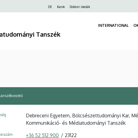
Felső
DE
Karok
Doktori iskolák
navigáció
INTERNATIONAL
O
atudományi Tanszék
 tanszékvezető
ység
Debreceni Egyetem, Bölcsészettudományi Kar, Méd
Kommunikáció- és Médiatudományi Tanszék
fonszám
+36 52 512 900
23122