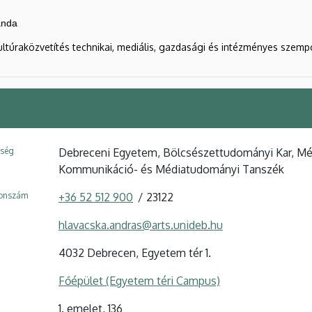
anda
ltúraközvetítés technikai, mediális, gazdasági és intézményes szemp
ység
Debreceni Egyetem, Bölcsészettudományi Kar, Méd
Kommunikáció- és Médiatudományi Tanszék
fonszám
+36 52 512 900
23122
hlavacska.andras@arts.unideb.hu
4032 Debrecen, Egyetem tér 1.
Főépület (Egyetem téri Campus)
1. emelet, 136