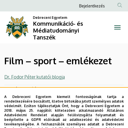
Film
Ugrás
Anonim
Bejelentkezés
a
Felhasználói
–
tartalomra
Debreceni Egyetem
fiók
Kommunikáció- és
sport
Médiatudományi
menüje
Tanszék
–
emlékezet
Film – sport – emlékezet
|
Kommunikáció-
Dr. Fodor Péter kutatói blogja
és
Legutóbbi frissítés:
2023. 09. 27. 15:35
Médiatudományi
A Debreceni Egyetem kiemelt fontosságúnak tartja a
rendelkezésére bocsátott, illetve birtokába jutott személyes adatok
védelmét. Ezúton tájékoztatjuk Önt, hogy a Debreceni Egyetem a
Tanszék
2018. május 25. napjától kötelezően alkalmazandó Általános
Adatvédelmi Rendelet alapján felülvizsgálta folyamatait és
beépítette a GDPR előírásait az adatkezelési és adatvédelmi
tevékenységébe. A felhasználók személyes adatait a Debreceni