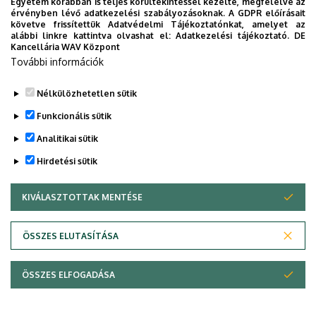
Egyetem korábban is teljes körültekintéssel kezelte, megfelelve az
érvényben lévő adatkezelési szabályozásoknak. A GDPR előírásait
követve frissítettük Adatvédelmi Tájékoztatónkat, amelyet az
alábbi linkre kattintva olvashat el:
Adatkezelési tájékoztató.
DE
Kancellária WAV Központ
További információk
Nélkülözhetetlen sütik
Funkcionális sütik
Analitikai sütik
Hirdetési sütik
KIVÁLASZTOTTAK MENTÉSE
WITHDRAW CONSENT
Adatvédelem
Adatvédelem
ÖSSZES ELUTASÍTÁSA
Technikai információk
ÖSSZES ELFOGADÁSA
Szerzői jog © 2026 Unideb