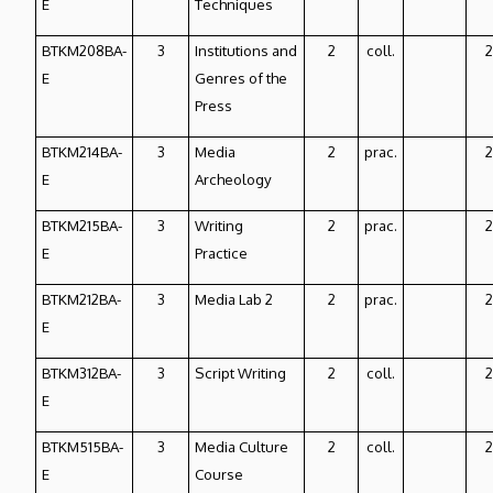
E
Techniques
BTKM208BA-
3
Institutions and
2
coll.
2
E
Genres of the
Press
BTKM214BA-
3
Media
2
prac.
2
E
Archeology
BTKM215BA-
3
Writing
2
prac.
2
E
Practice
BTKM212BA-
3
Media Lab 2
2
prac.
2
E
BTKM312BA-
3
Script Writing
2
coll.
2
E
BTKM515BA-
3
Media Culture
2
coll.
2
E
Course