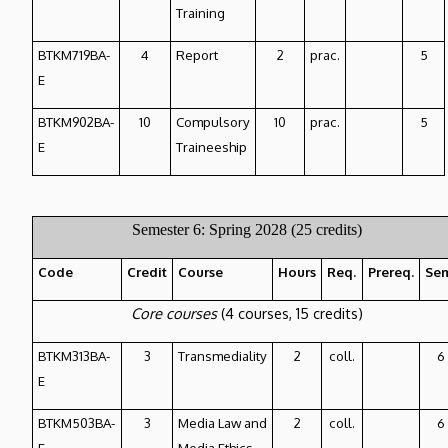
Training
BTKM719BA-
4
Report
2
prac.
5
E
BTKM902BA-
10
Compulsory
10
prac.
5
E
Traineeship
Semester 6: Spring 2028 (25 credits)
Code
Credit
Course
Hours
Req.
Prereq.
Se
Core courses
(4 courses, 15 credits)
BTKM313BA-
3
Transmediality
2
coll.
6
E
BTKM503BA-
3
Media Law and
2
coll.
6
E
Media Ethics