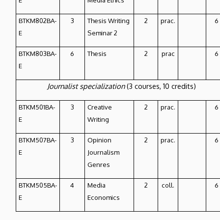
BTKM802BA-
3
Thesis Writing
2
prac.
6
E
Seminar 2
BTKM803BA-
6
Thesis
2
prac
6
E
Journalist specialization
(3 courses, 10 credits)
BTKM501BA-
3
Creative
2
prac.
6
E
Writing
BTKM507BA-
3
Opinion
2
prac.
6
E
Journalism
Genres
BTKM505BA-
4
Media
2
coll.
6
E
Economics