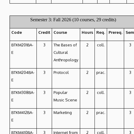
Semester 3: Fall 2026 (10 courses, 29 credits)
Code
Credit
Course
Hours
Req.
Prereq.
Sem
BTKM201BA-
3
The Bases of
2
coll.
3
E
Cultural
Anthropology
BTKM204BA-
3
Protocol
2
prac.
3
E
BTKM308BA-
3
Popular
2
coll.
3
E
Music Scene
BTKM412BA-
3
Marketing
2
prac.
3
E
BTKM410BA-
3
Internet from
2
coll.
3