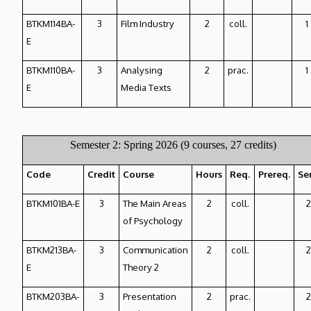
BTKM114BA-
3
Film Industry
2
coll.
1
E
BTKM110BA-
3
Analysing
2
prac.
1
E
Media Texts
Semester 2: Spring 2026 (9 courses, 27 credits)
Code
Credit
Course
Hours
Req.
Prereq.
Se
BTKM101BA-E
3
The Main Areas
2
coll.
2
of Psychology
BTKM213BA-
3
Communication
2
coll.
2
E
Theory 2
BTKM203BA-
3
Presentation
2
prac.
2