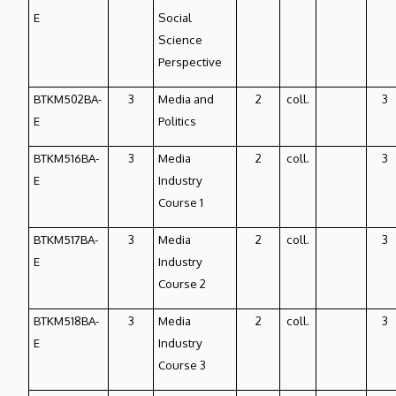
E
Social
Science
Perspective
BTKM502BA-
3
Media and
2
coll.
3
E
Politics
BTKM516BA-
3
Media
2
coll.
3
E
Industry
Course 1
BTKM517BA-
3
Media
2
coll.
3
E
Industry
Course 2
BTKM518BA-
3
Media
2
coll.
3
E
Industry
Course 3