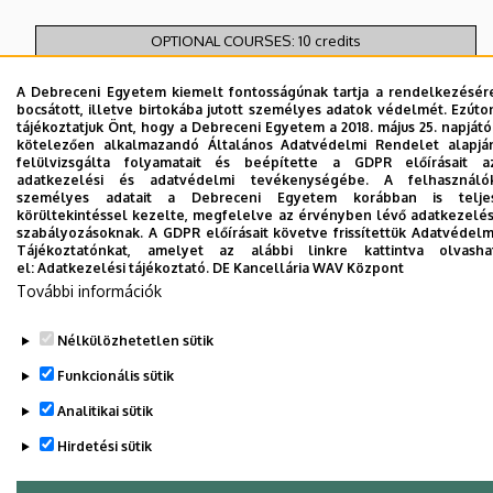
OPTIONAL COURSES: 10 credits
A Debreceni Egyetem kiemelt fontosságúnak tartja a rendelkezésér
Legutóbbi frissítés:
2026. 01. 15. 09:37
bocsátott, illetve birtokába jutott személyes adatok védelmét. Ezúto
tájékoztatjuk Önt, hogy a Debreceni Egyetem a 2018. május 25. napjátó
kötelezően alkalmazandó Általános Adatvédelmi Rendelet alapjá
felülvizsgálta folyamatait és beépítette a GDPR előírásait a
adatkezelési és adatvédelmi tevékenységébe. A felhasználó
személyes adatait a Debreceni Egyetem korábban is telje
körültekintéssel kezelte, megfelelve az érvényben lévő adatkezelés
szabályozásoknak. A GDPR előírásait követve frissítettük Adatvédelm
Tájékoztatónkat, amelyet az alábbi linkre kattintva olvasha
el:
Adatkezelési tájékoztató.
DE Kancellária WAV Központ
Adatvédelem
Adatvédelem
További információk
Technikai információk
Nélkülözhetetlen sütik
Funkcionális sütik
Szerzői jog © 2026 Unideb
Analitikai sütik
Hirdetési sütik