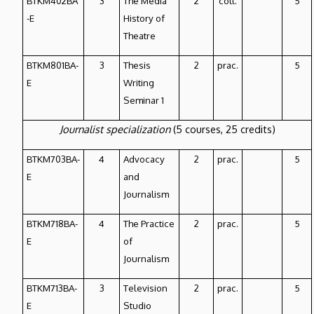
BTKM402BA
3
The Media
2
coll.
5
-E
History of
Theatre
BTKM801BA-
3
Thesis
2
prac.
5
E
Writing
Seminar 1
Journalist specialization
(5 courses, 25 credits)
BTKM703BA-
4
Advocacy
2
prac.
5
E
and
Journalism
BTKM718BA-
4
The Practice
2
prac.
5
E
of
Journalism
BTKM713BA-
3
Television
2
prac.
5
E
Studio