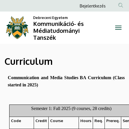
Curriculum
Ugrás
Anonim
Bejelentkezés
a
Felhasználói
|
tartalomra
Debreceni Egyetem
fiók
Kommunikáció- és
Kommunikáció-
Médiatudományi
menüje
Tanszék
és
Médiatudományi
Curriculum
Tanszék
Communication and Media Studies BA Curriculum
(Class
started in 2025)
Semester 1: Fall 2025 (9 courses, 28 credits)
Code
Credit
Course
Hours
Req.
Prereq.
Se