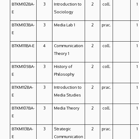
BTKM102BA-
3
Introduction to
2
coll.
1
E
Sociology
BTKM103BA-
3
Media Lab 1
2
prac.
1
E
BTKM111BA-E
4
Communication
2
coll.
1
Theory 1
BTKM105BA-
3
History of
2
coll.
1
E
Philosophy
BTKM112BA-
3
Introduction to
2
prac.
1
E
Media Studies
BTKM107BA-
3
Media Theory
2
coll.
1
E
BTKM113BA-
3
Strategic
2
prac.
1
E
Communication