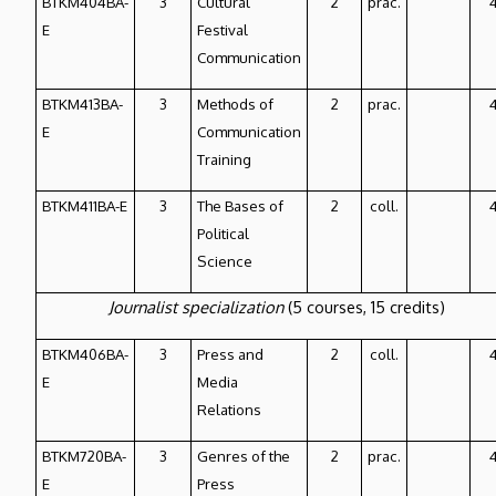
BTKM404BA-
3
Cultural
2
prac.
E
Festival
Communication
BTKM413BA-
3
Methods of
2
prac.
E
Communication
Training
BTKM411BA-E
3
The Bases of
2
coll.
Political
Science
Journalist specialization
(5 courses, 15 credits)
BTKM406BA-
3
Press and
2
coll.
E
Media
Relations
BTKM720BA-
3
Genres of the
2
prac.
E
Press