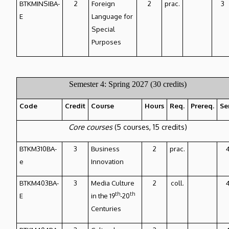
BTKMINSIBA-
2
Foreign
2
prac.
3
E
Language for
Special
Purposes
Semester 4: Spring 2027 (30 credits)
Code
Credit
Course
Hours
Req.
Prereq.
Se
Core courses
(5 courses, 15 credits)
BTKM310BA-
3
Business
2
prac.
e
Innovation
BTKM403BA-
3
Media Culture
2
coll.
th
th
E
in the 19
-20
Centuries