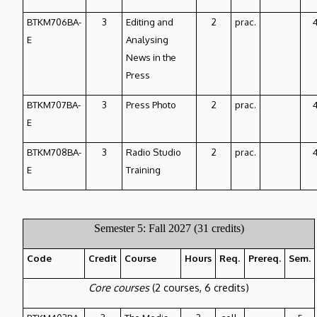
BTKM706BA-
3
Editing and
2
prac.
E
Analysing
News in the
Press
BTKM707BA-
3
Press Photo
2
prac.
E
BTKM708BA-
3
Radio Studio
2
prac.
E
Training
Semester 5: Fall 2027 (31 credits)
Code
Credit
Course
Hours
Req.
Prereq.
Sem.
Core courses
(2 courses, 6 credits)